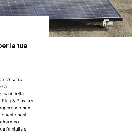
per la tua
n c'è altra
ezzi
le mani della
i Plug & Play per
i rappresentano
n questo post
piegheremo
ua famiglia e