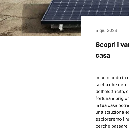
5 giu 2023
Scopri i va
casa
In un mondo in c
scelta che cercar
dell'elettricità,
fortuna e prigion
la tua casa potr
una soluzione ec
esploreremo i nu
perché passare a