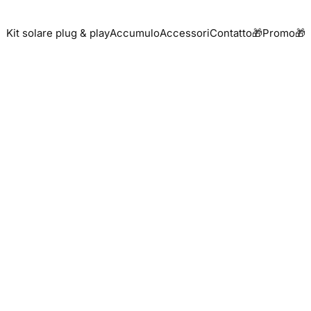
Kit solare plug & play
Accumulo
Accessori
Contatto
🎁Promo🎁