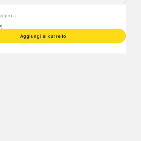
tà
ta quantità
aggio)
º)
Aggiungi al carrello
golabile)
)