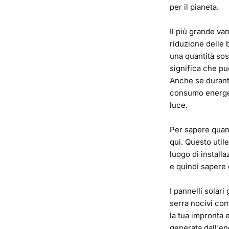
per il pianeta.
Il più grande van
riduzione delle b
una quantità sost
significa che puo
Anche se durante 
consumo energeti
luce.
Per sapere quanto
qui
. Questo util
luogo di install
e quindi sapere q
I pannelli solari
serra nocivi come
la tua impronta e
generata dall'en