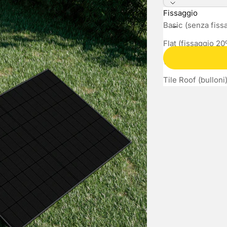
Fissaggio
Diminuisci quanti
Aumen
Basic (senza fiss
Flat (fissaggio 20
Wall (fissaggio re
Tile Roof (bulloni