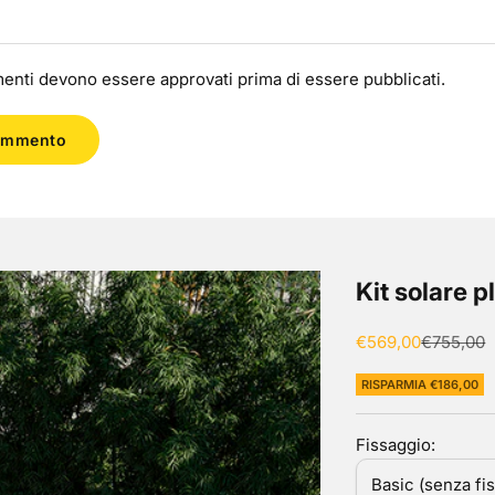
enti devono essere approvati prima di essere pubblicati.
ommento
Kit solare 
Prezzo scontato
Prezzo
€569,00
€755,00
RISPARMIA €186,00
Fissaggio:
Basic (senza fi