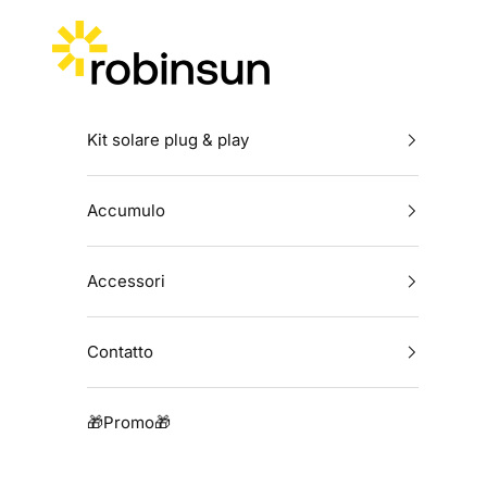
Vai al contenuto
Robinsun
Kit solare plug & play
Accumulo
Accessori
Contatto
🎁Promo🎁