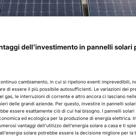
ntaggi dell'investimento in pannelli solari 
ontinuo cambiamento, in cui si ripetono eventi imprevedibili, no
e di essere il più possibile autosufficienti. Le variazioni dei pr
 del gas, le interruzioni di corrente e altro ancora ci lasciano nel
ieri delle grandi aziende. Per questo, investire in pannelli solar
ebbe essere esattamente ciò di cui hai bisogno. I pannelli solar
onomica ed ecologica per la produzione di energia elettrica. I
merosi vantaggi dell'utilizzo dell'energia solare a casa e ti s
ll'energia solare potrebbe essere la decisione migliore per la t