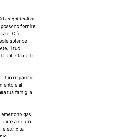
 la significativa
ri possono fornire
ocale. Ciò
 sole splende.
te, il tuo
a bolletta della
 il tuo risparmio
amento e al
lla tua famiglia
on emettono gas
ibuire a ridurre
 elettricità
nio,