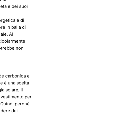
eta e dei suoi
ergetica e di
e in balia di
ale. Al
rticolarmente
potrebbe non
ide carbonica e
ne è una scelta
a solare, il
investimento per
i. Quindi perché
odere dei