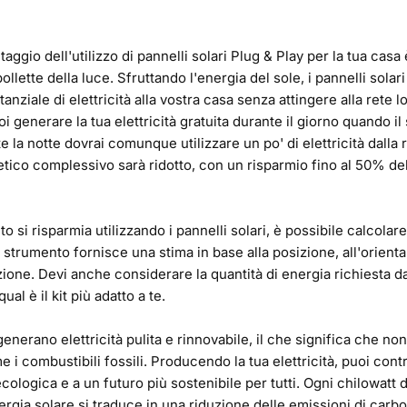
taggio dell'utilizzo di pannelli solari
Plug & Play
per la tua casa è
ollette della luce. Sfruttando l'energia del sole, i pannelli sola
anziale di elettricità alla vostra casa senza attingere alla rete l
i generare la tua elettricità gratuita durante il giorno quando il
la notte dovrai comunque utilizzare un po' di elettricità dalla re
co complessivo sarà ridotto, con un risparmio fino al 50% dell
 si risparmia utilizzando i pannelli solari, è possibile
calcolare
e strumento fornisce una stima in base alla posizione, all'orient
azione. Devi anche considerare la quantità di energia richiesta da
ual è il kit più adatto a te.
 generano elettricità pulita e rinnovabile, il che significa che n
 i combustibili fossili. Producendo la tua elettricità, puoi contr
cologica e a un futuro più sostenibile per tutti. Ogni chilowatt di
ergia solare si traduce in una riduzione delle emissioni di carbo