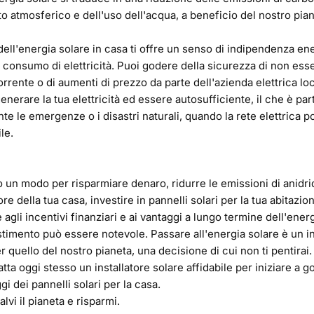
o atmosferico e dell'uso dell'acqua, a beneficio del nostro pian
o dell'energia solare in casa ti offre un senso di indipendenza en
o consumo di elettricità. Puoi godere della sicurezza di non esser
orrente o di aumenti di prezzo da parte dell'azienda elettrica loc
generare la tua elettricità ed essere autosufficiente, il che è pa
te le emergenze o i disastri naturali, quando la rete elettrica 
le.
 un modo per risparmiare denaro, ridurre le emissioni di anidr
re della tua casa, investire in pannelli solari per la tua abitazio
 agli incentivi finanziari e ai vantaggi a lungo termine dell'energi
estimento può essere notevole. Passare all'energia solare è un 
er quello del nostro pianeta, una decisione di cui non ti pentira
tta oggi stesso un installatore solare affidabile per iniziare a g
i dei pannelli solari per la casa.
lvi il pianeta e risparmi.