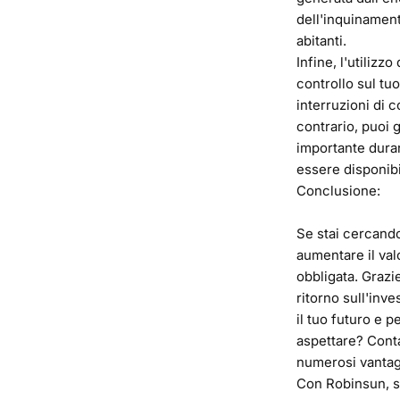
dell'inquinament
abitanti.
Infine, l'utilizz
controllo sul tu
interruzioni di c
contrario, puoi 
importante duran
essere disponibi
Conclusione:
Se stai cercando
aumentare il valo
obbligata. Grazie
ritorno sull'inv
il tuo futuro e p
aspettare? Conta
numerosi vantagg
Con Robinsun, sa