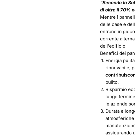
"Secondo la Sol
di oltre il 70% 
Mentre i pannell
delle case e del
entrano in gioco
corrente alterna
dell'edificio.
Benefici dei pann
Energia pulita
rinnovabile, p
contribuiscon
pulito.
Risparmio econ
lungo termine,
le aziende son
Durata e longe
atmosferiche 
manutenzione,
assicurando un