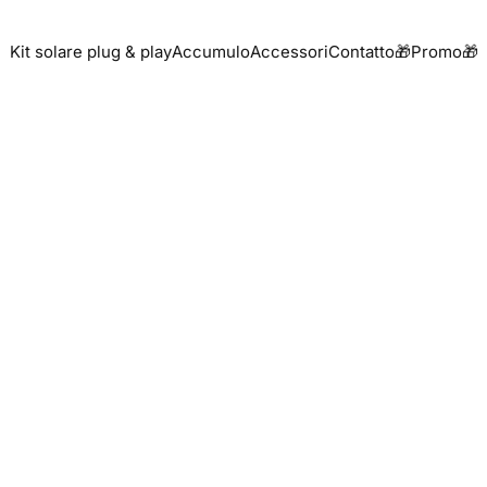
Kit solare plug & play
Accumulo
Accessori
Contatto
🎁Promo🎁