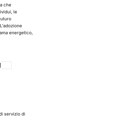
ia che
vidui, le
futuro
 L'adozione
orama energetico,
di servizio
di