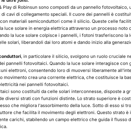
le altre fonti."
 & Play di Robinsun
sono composti da un pannello fotovoltaico, 
 di cavi di collegamento speciali. Il cuore dei pannelli è costitu
 con materiali semiconduttori come il silicio. Queste celle facili
a luce solare in energia elettrica attraverso un processo noto 
ndo la luce solare colpisce i pannelli, i fotoni trasferiscono la 
elle solari, liberandoli dai loro atomi e dando inizio alla generaz
conduttori
, in particolare il silicio, svolgono un ruolo cruciale n
i pannelli fotovoltaici. Quando la luce solare interagisce con g
alcuni elettroni, consentendo loro di muoversi liberamente all'int
o movimento crea una corrente elettrica, che costituisce la bas
ettricità nei pannelli fotovoltaici.
ltaici sono costituiti da celle solari interconnesse, disposte a gr
 diversi strati con funzioni distinte. Lo strato superiore è cost
lesso che migliora l'assorbimento della luce. Sotto di esso si tro
ttore che facilita il movimento degli elettroni. Questo strato è 
ente carichi, stabilendo un campo elettrico che guida il flusso di
ica.