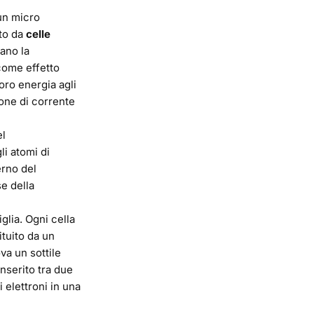
un micro
ito da
celle
tano la
come effetto
loro energia agli
ione di corrente
el
li atomi di
erno del
e della
iglia. Ogni cella
ituito da un
va un sottile
inserito tra due
 elettroni in una