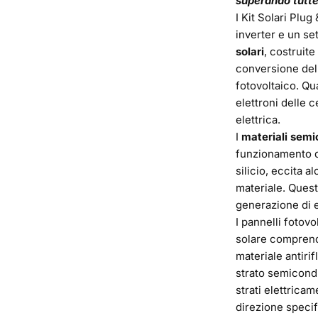
superando tutte 
I Kit Solari Plug
inverter e un set
solari
, costruite
conversione dell
fotovoltaico. Qua
elettroni delle c
elettrica.
I
materiali semi
funzionamento de
silicio, eccita 
materiale. Quest
generazione di el
I pannelli fotovo
solare comprende
materiale antirif
strato semicondu
strati elettricam
direzione specif