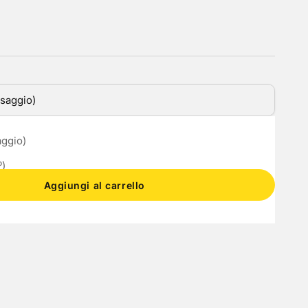
ssaggio)
tà
ta quantità
aggio)
º)
Aggiungi al carrello
golabile)
)