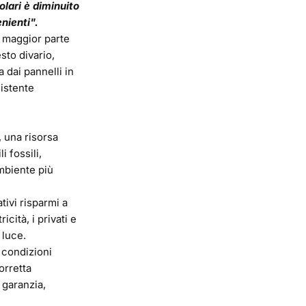
solari è diminuito
nienti".
a maggior parte
sto divario,
 dai pannelli in
sistente
, una risorsa
 fossili,
biente più
tivi risparmi a
cità, i privati e
 luce.
e condizioni
orretta
 garanzia,