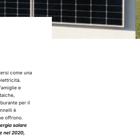
emersi come una
ettricità.
famiglie e
taiche,
burante per il
nnelli è
he offrono.
nergia solare
e nel 2020,