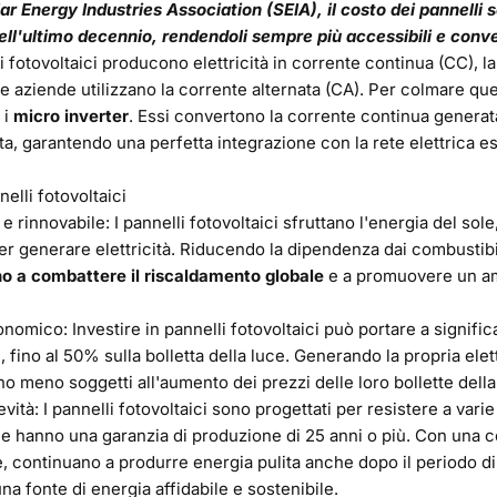
ar Energy Industries Association (
SEIA
), il costo dei pannelli 
nell'ultimo decennio, rendendoli sempre più accessibili e conve
i fotovoltaici producono elettricità in corrente continua (CC), l
le aziende utilizzano la corrente alternata (CA). Per colmare que
 i
micro inverter
. Essi convertono la corrente continua generata
ta, garantendo una perfetta integrazione con la rete elettrica e
elli fotovoltaici
 e rinnovabile: I pannelli fotovoltaici sfruttano l'energia del sole
er generare elettricità. Riducendo la dipendenza dai combustibili
o a combattere il riscaldamento globale
e a promuovere un am
omico: Investire in pannelli fotovoltaici può portare a significa
 fino al 50% sulla bolletta della luce. Generando la propria elettri
o meno soggetti all'aumento dei prezzi delle loro bollette della
vità: I pannelli fotovoltaici sono progettati per resistere a vari
e hanno una garanzia di produzione di 25 anni o più. Con una c
 continuano a produrre energia pulita anche dopo il periodo di
a fonte di energia affidabile e sostenibile.