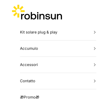
Vai al contenuto
Robinsun
Kit solare plug & play
Accumulo
Accessori
Contatto
🎁Promo🎁