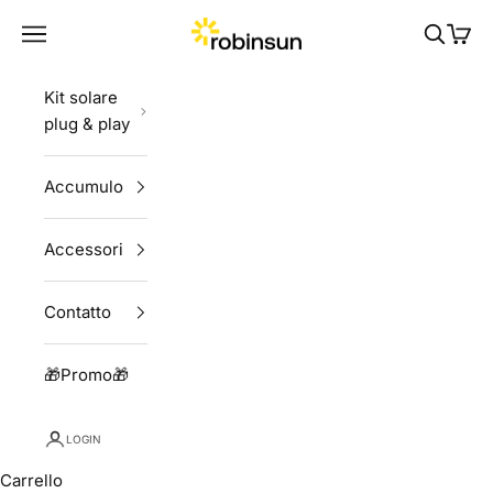
Vai al contenuto
Robinsun
Menù
Cerca
Carrel
Kit solare
plug & play
Accumulo
Accessori
Contatto
🎁Promo🎁
LOGIN
Carrello