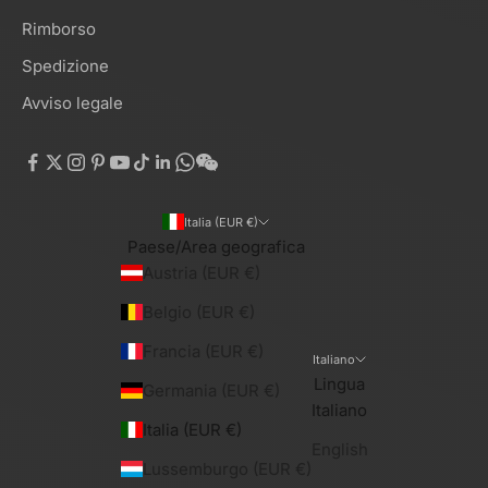
Rimborso
Spedizione
Avviso legale
Italia (EUR €)
Paese/Area geografica
Austria (EUR €)
Belgio (EUR €)
Francia (EUR €)
Italiano
Lingua
Germania (EUR €)
Italiano
Italia (EUR €)
English
Lussemburgo (EUR €)