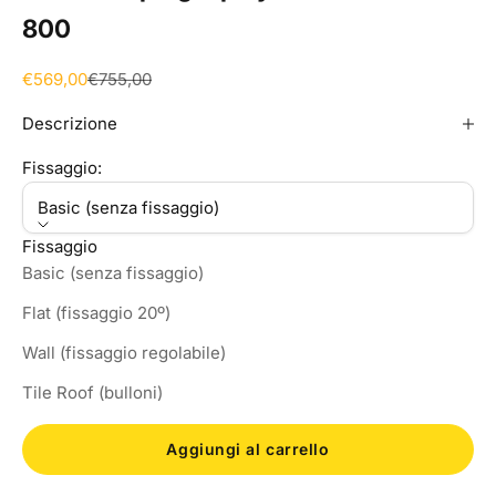
800
Prezzo scontato
Prezzo
€569,00
€755,00
Descrizione
Fissaggio:
Basic (senza fissaggio)
Fissaggio
Basic (senza fissaggio)
Flat (fissaggio 20º)
Wall (fissaggio regolabile)
Tile Roof (bulloni)
Aggiungi al carrello