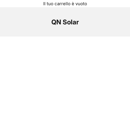
Il tuo carrello è vuoto
QN Solar
Pannelli ad alta efficienza per un'energia
sostenibile.
Con QN Solar
QN Solar offre pannelli ad alta efficienza
per produzione di energia sostenibile,