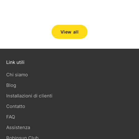
innovazio
Per saper
View all
Link utili
Chi siamo
Blog
Installazioni di clienti
Contatto
FAQ
Assistenza
Robinsun Club