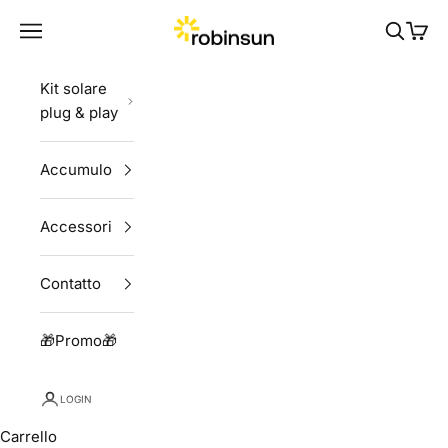
Vai al contenuto
Robinsun
Menù
Cerca
Carrel
Kit solare
plug & play
Accumulo
Accessori
Contatto
🎁Promo🎁
LOGIN
Carrello