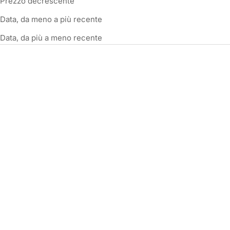
Prezzo decrescente
Data, da meno a più recente
Data, da più a meno recente
Anker Smart Meter
Anker Smart Plug
Prezzo scontato
Prezzo scontato
€129,00
€39,00
RISPARMIA €17,00