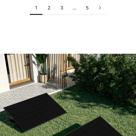
1
2
3
…
5